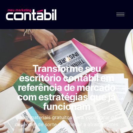
Transforme seu
escritório contábil em
referência de mercado
com estratégias que já
funcionam
Baixe materiais gratuitos para você parar de
depender de sorte e começar a atrair clientes
com estratégia