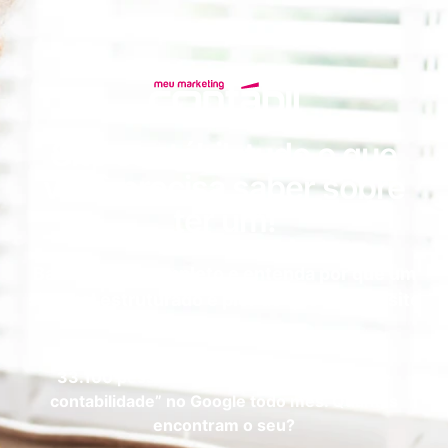
Site contábil: tudo o que
você precisa saber sobre
ter um!
Baixe o guia completo e entenda por que um
site mal estruturado é pior do que não ter site
nenhum.
33.100 pessoas buscam por “escritório de
contabilidade” no Google todo mês. Quantas
encontram o seu?