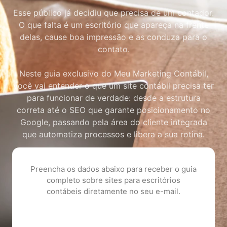
Esse público já decidiu que precisa de um contador.
O que falta é um escritório que apareça na frente
delas, cause boa impressão e as conduza para o
contato.
Neste guia exclusivo do Meu Marketing Contábil,
você vai entender o que um site contábil precisa ter
para funcionar de verdade: desde a estrutura
correta até o SEO que garante posicionamento no
Google, passando pela área do cliente integrada
que automatiza processos e libera a sua rotina.
Preencha os dados abaixo para receber o guia
completo sobre sites para escritórios
contábeis diretamente no seu e-mail.