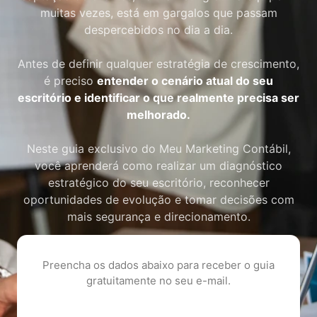
muitas vezes, está em gargalos que passam
despercebidos no dia a dia.
Antes de definir qualquer estratégia de crescimento,
é preciso
entender o cenário atual do seu
escritório e identificar o que realmente precisa ser
melhorado.
Neste guia exclusivo do Meu Marketing Contábil,
você aprenderá como realizar um diagnóstico
estratégico do seu escritório, reconhecer
oportunidades de evolução e tomar decisões com
mais segurança e direcionamento.
Preencha os dados abaixo para receber o guia
gratuitamente no seu e-mail.