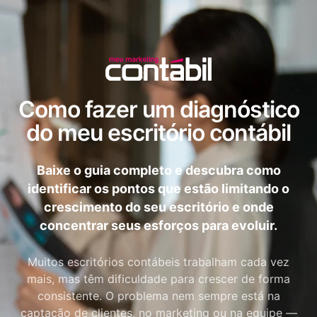
Como fazer um diagnóstico
do meu escritório contábil
Baixe o guia completo e descubra como
identificar os pontos que estão limitando o
crescimento do seu escritório e onde
concentrar seus esforços para evoluir.
Muitos escritórios contábeis trabalham cada vez
mais, mas têm dificuldade para crescer de forma
consistente. O problema nem sempre está na
captação de clientes, no marketing ou na equipe —