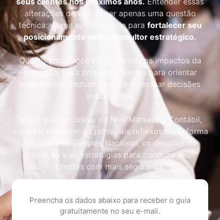
seus clientes nos próximos anos.
Entender essas
alterações deixou de ser apenas uma questão
técnica: é uma oportunidade para
fortalecer seu
posicionamento como consultor estratégico.
Quanto antes você compreender os impactos da
transição, mais preparado estará para orientar
empresários, reduzir riscos e antecipar decisões
importantes.
Neste guia exclusivo do Meu Marketing Contábil,
você vai conhecer os principais reflexos da Reforma
Tributária no Simples Nacional, os desafios da
transição e as estratégias para conduzir seus
clientes com mais segurança.
Preencha os dados abaixo para receber o guia
gratuitamente no seu e-mail.