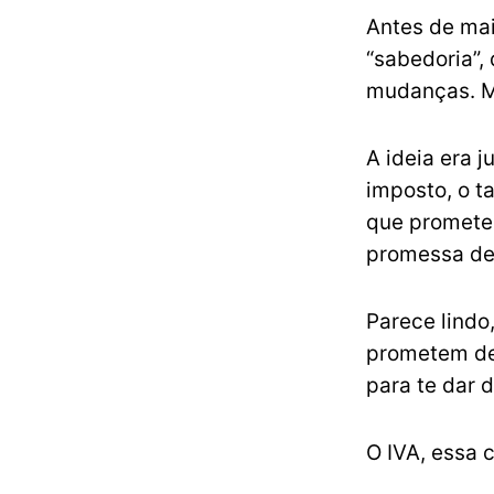
Antes de mai
“sabedoria”, 
mudanças. M
A ideia era j
imposto, o t
que promete 
promessa de 
Parece lind
prometem dei
para te dar 
O IVA, essa c