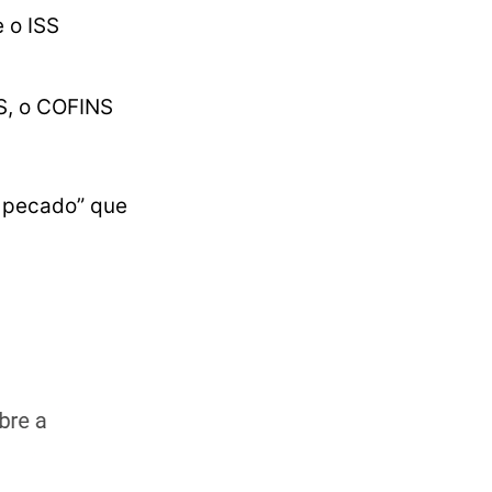
e o ISS
S, o COFINS
 pecado” que