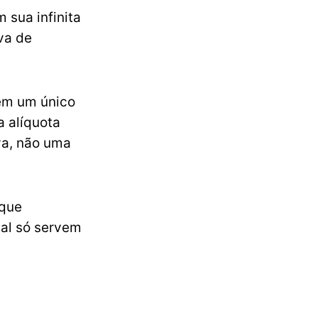
 sua infinita
ava de
) em um único
a alíquota
va, não uma
 que
nal só servem