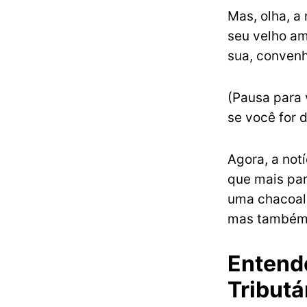
Mas, olha, a 
seu velho am
sua, convenh
(Pausa para 
se você for d
Agora, a not
que mais pa
uma chacoalh
mas também 
Entende
Tributá