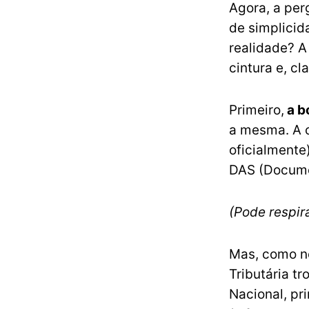
Agora, a per
de simplicid
realidade? A 
cintura e, cl
Primeiro,
a b
a mesma. A c
oficialmente
DAS (Docume
(Pode respira
Mas, como ne
Tributária t
Nacional, pr