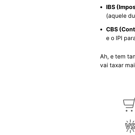
IBS (Impos
(aquele du
CBS (Cont
e o IPI par
Ah, e tem t
vai taxar ma