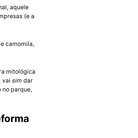
al, aquele
mpresas (e a
de camomila,
ura mitológica
, vai
sim
dar
 no parque,
eforma