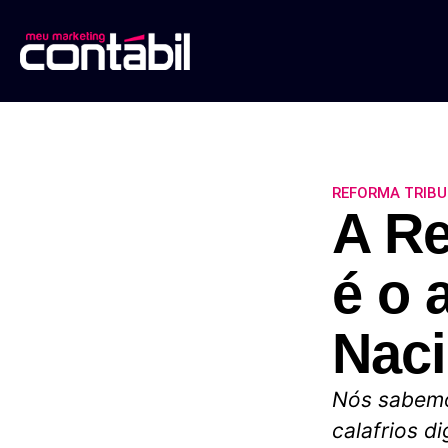
REFORMA TRIBU
A Re
é o 
Naci
Nós sabemo
calafrios d