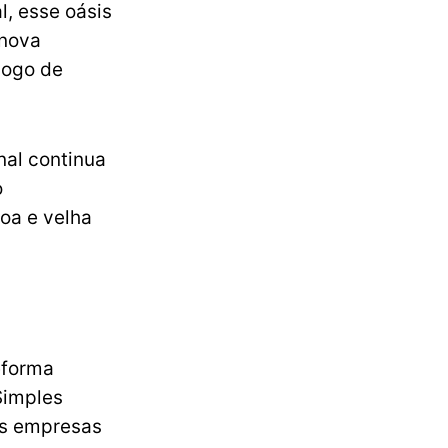
l, esse oásis
 nova
 jogo de
nal continua
o
boa e velha
eforma
Simples
as empresas