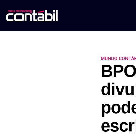
MUNDO CONTÁB
BPO 
divu
pode
escr