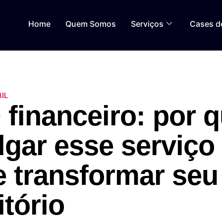
Home
Quem Somos
Serviços
Cases d
IL
financeiro: por 
lgar esse serviço
 transformar seu
itório