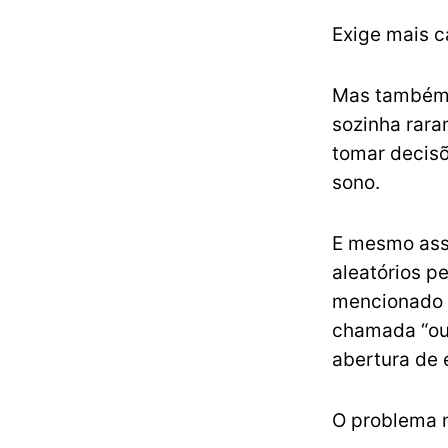
Exige mais c
Mas também c
sozinha rara
tomar decisõ
sono.
E mesmo assi
aleatórios p
mencionado 
chamada “out
abertura de
O problema n