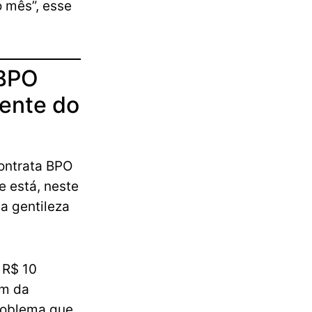
o mês”, esse
 BPO
iente do
contrata BPO
e está, neste
a gentileza
 R$ 10
ém da
problema que