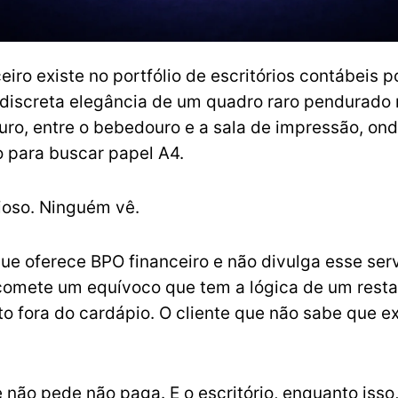
iro existe no portfólio de escritórios contábeis p
 discreta elegância de um quadro raro pendurado
uro, entre o bebedouro e a sala de impressão, on
 para buscar papel A4.
lioso. Ninguém vê.
ue oferece BPO financeiro e não divulga esse ser
comete um equívoco que tem a lógica de um rest
to fora do cardápio. O cliente que não sabe que e
e não pede não paga. E o escritório, enquanto isso