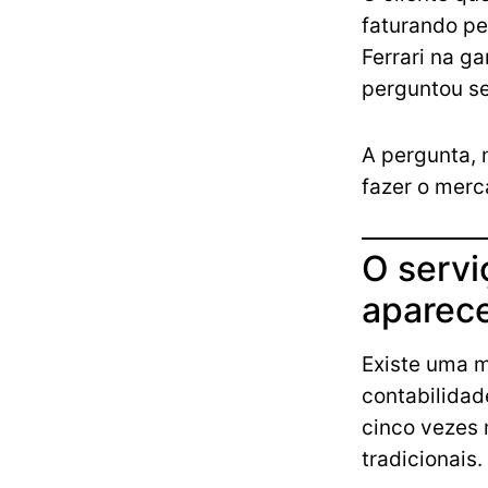
faturando p
Ferrari na g
perguntou se
A pergunta, 
fazer o merc
O servi
aparec
Existe uma m
contabilidad
cinco vezes 
tradicionais.