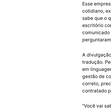
Esse empres
cotidiano, e
sabe que o 
escritório c
comunicado i
perguntaram
A divulgação
tradução. Pe
em linguagem
gestão de co
correto, pre
contratado p
“Você vai sa