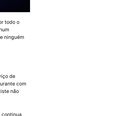
or todo o
 num
de ninguém
viço de
aurante com
xiste não
, continua