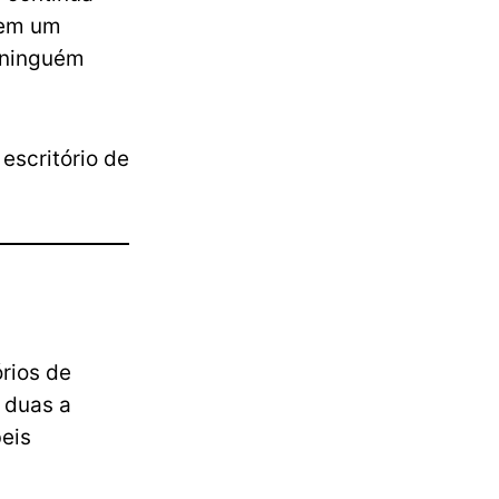
tem um
 ninguém
escritório de
rios de
e duas a
beis