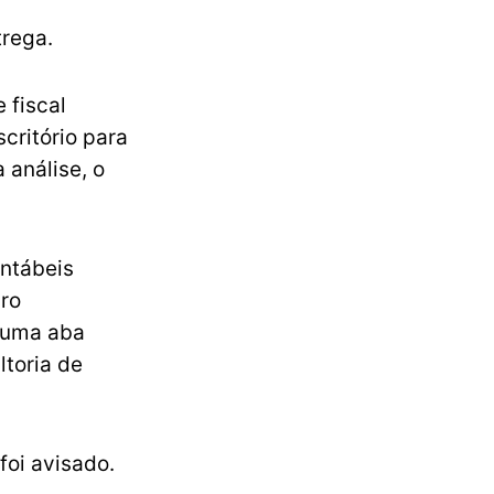
trega.
 fiscal
critório para
 análise, o
ontábeis
iro
numa aba
ltoria de
foi avisado.