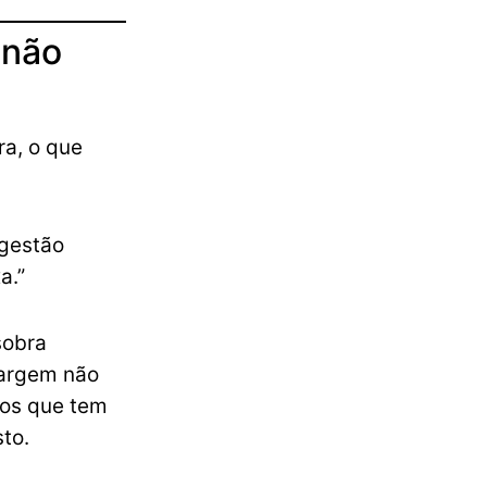
 não
ra, o que
 gestão
a.”
sobra
margem não
ros que tem
to.