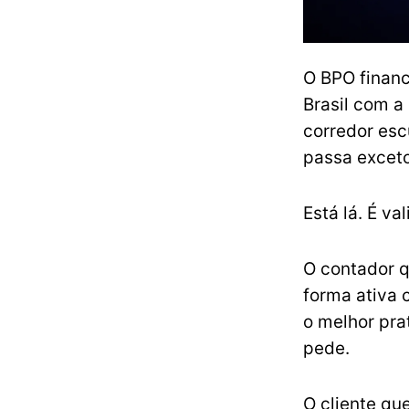
O BPO finance
Brasil com a
corredor esc
passa exceto
Está lá. É va
O contador q
forma ativa 
o melhor pra
pede.
O cliente qu