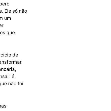
pero
. Ele só não
em um
er
tes que
cício de
ransformar
ncária,
nsal” é
que não foi
nas