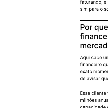
faturando, e
sim para o sc
Por que
finance
mercad
Aqui cabe um
financeiro q
exato moment
de avisar que
Esse cliente
milhões anua
capacidade d