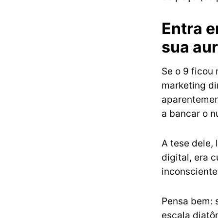
Entra e
sua au
Se o 9 ficou 
marketing di
aparentement
a bancar o n
A tese dele,
digital, era 
inconsciente
Pensa bem: s
escala diatô