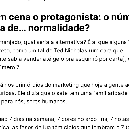
m cena o protagonista: o núm
ra de… normalidade?
manjado, qual seria a alternativa? É aí que alguns
reto, como um tal de Ted Nicholas (um cara que
e sabia vender até gelo pra esquimó por carta)
úmero 7.
 lá nos primórdios do marketing que hoje a gente 
curiosa. Ele dizia que o sete tem uma familiaridad
 para nós, seres humanos.
ão 7 dias na semana, 7 cores no arco-íris, 7 nota
nica, as fases da lua têm ciclos que lembram o 7 