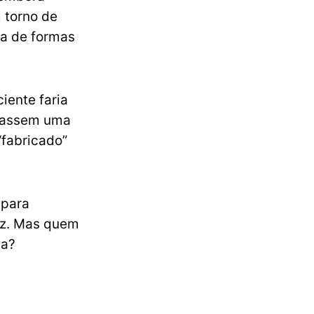
 torno de
da de formas
iente faria
erassem uma
“fabricado”
 para
ez. Mas quem
ta?