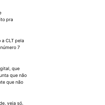
e
ito pra
 a CLT pela
o número 7
ital, que
gunta que não
nte que não
e, veja só,