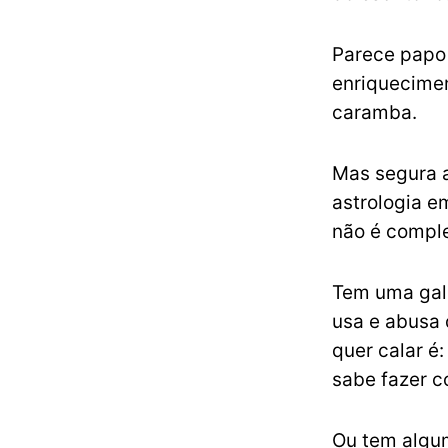
Parece papo
enriquecimen
caramba.
Mas segura a
astrologia e
não é compl
Tem uma gale
usa e abusa 
quer calar é
sabe fazer c
Ou tem algum