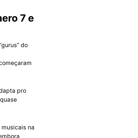
ero 7 e
 “gurus” do
, começaram
adapta pro
e quase
s musicais na
(embora