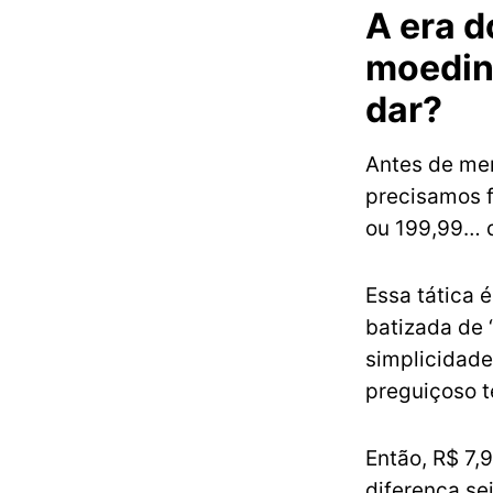
A era d
moedinh
dar?
Antes de mer
precisamos f
ou 199,99… 
Essa tática é
batizada de “
simplicidade
preguiçoso t
Então, R$ 7,
diferença se