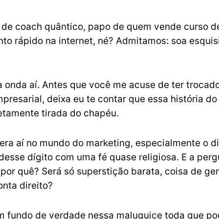
 de coach quântico, papo de quem vende curso d
to rápido na internet, né? Admitamos: soa esquis
 onda aí. Antes que você me acuse de ter trocado
mpresarial, deixa eu te contar que essa história d
etamente tirada do chapéu.
ra aí no mundo do marketing, especialmente o dig
desse dígito com uma fé quase religiosa. E a per
: por quê? Será só superstição barata, coisa de ge
onta direito?
 fundo de verdade nessa maluquice toda que pod