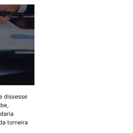
e dissesse
abe,
daria
da torneira