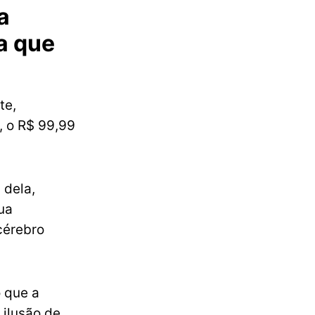
a
a que
te,
, o R$ 99,99
 dela,
sua
cérebro
 que a
 ilusão de