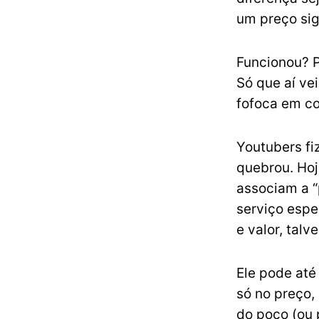
um preço sig
Funcionou? P
Só que aí ve
fofoca em co
Youtubers fi
quebrou. Hoj
associam a “
serviço espe
e valor, talv
Ele pode até
só no preço,
do poço (ou 