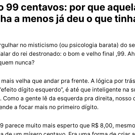
o 99 centavos: por que aquel
a a menos já deu o que tinh
gulhar no misticismo (ou psicologia barata) do se
alar do rei destronado: o bom e velho final ,99. Ah
quem nunca?
 mais velha que andar pra frente. A lógica por trás
efeito dígito esquerdo”, é até que inteligente na 
. Como a gente lê da esquerda pra direita, nosso 
ende a focar mais no primeiro dígito.
99 parece muito mais esperto que R$ 8,00, mesmo
ja de um mísero centavo. Era uma forma de criar a