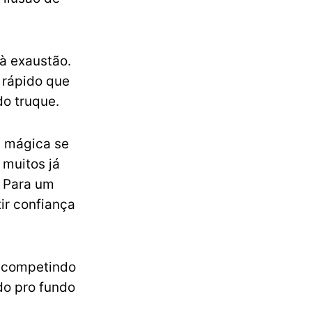
à exaustão.
s rápido que
o truque.
a mágica se
 muitos já
. Para um
ir confiança
á competindo
do pro fundo